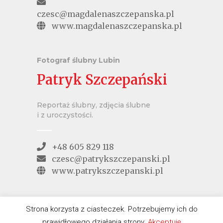
czesc@magdalenaszczepanska.pl
www.magdalenaszczepanska.pl
Fotograf ślubny Lubin
Patryk Szczepański
Reportaż ślubny, zdjęcia ślubne
i z uroczystości.
+48 605 829 118
czesc@patrykszczepanski.pl
www.patrykszczepanski.pl
Strona korzysta z ciasteczek. Potrzebujemy ich do
prawidłowego działania strony.
Akceptuję
Copyright 2017-2019 by Magdalena i Patryk