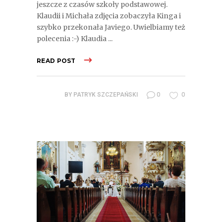
jeszcze z czasów szkoły podstawowej.
Klaudii i Michała zdjęcia zobaczyła Kinga i
szybko przekonała Javiego. Uwielbiamy też
polecenia :-) Klaudia
READ POST
0
0
BY
PATRYK SZCZEPAŃSKI